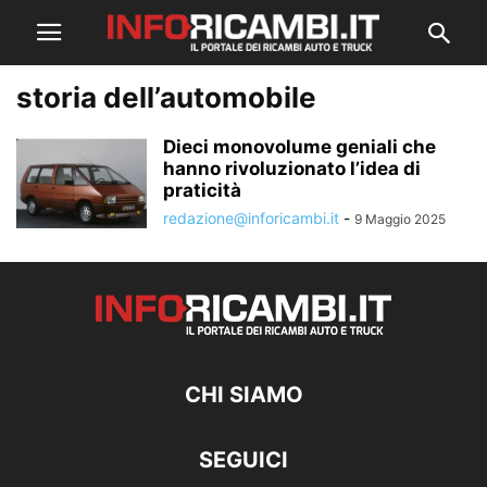
storia dell’automobile
Dieci monovolume geniali che
hanno rivoluzionato l’idea di
praticità
redazione@inforicambi.it
-
9 Maggio 2025
CHI SIAMO
SEGUICI