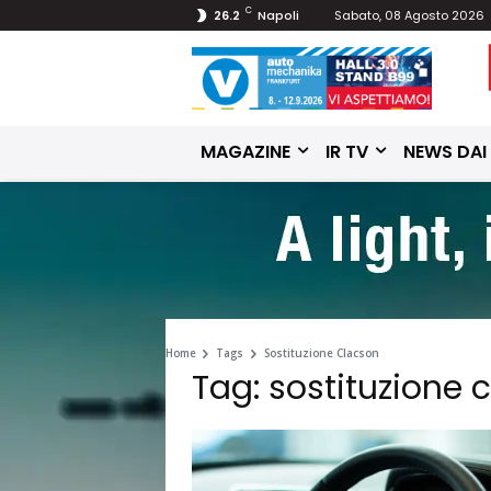
C
26.2
Napoli
Sabato, 08 Agosto 2026
MAGAZINE
IR TV
NEWS DAI
Home
Tags
Sostituzione Clacson
Tag: sostituzione 