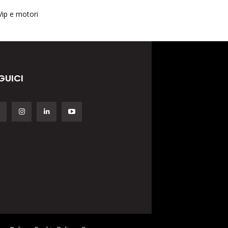
Vip e motori
GUICI