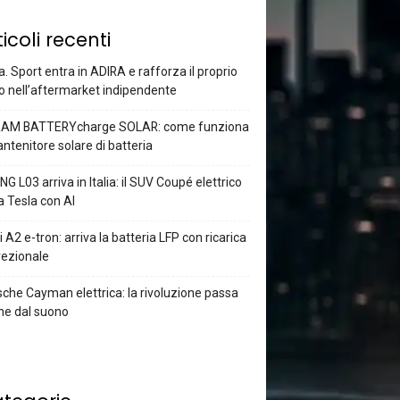
ticoli recenti
a. Sport entra in ADIRA e rafforza il proprio
o nell’aftermarket indipendente
AM BATTERYcharge SOLAR: come funziona
antenitore solare di batteria
G L03 arriva in Italia: il SUV Coupé elettrico
a Tesla con AI
 A2 e-tron: arriva la batteria LFP con ricarica
rezionale
che Cayman elettrica: la rivoluzione passa
he dal suono