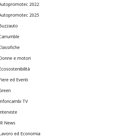
Autopromotec 2022
Autopromotec 2025
Buzzauto
Carrumble
Classifiche
Donne e motori
Ecosostenibilità
Fiere ed Eventi
Green
Inforicambi TV
Interviste
IR News
Lavoro ed Economia