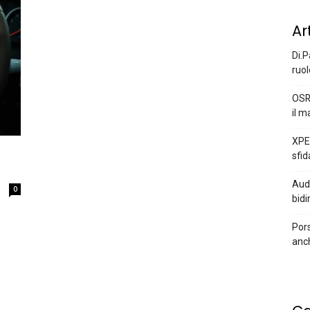
Ar
Di.P
ruol
OSR
il m
XPEN
sfid
Audi
0
bidi
Pors
anc