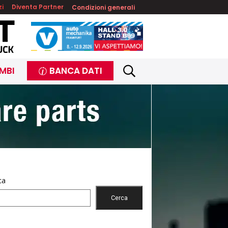
zi
Diventa Partner
Condizioni generali
MBI
BANCA DATI
ca
Cerca