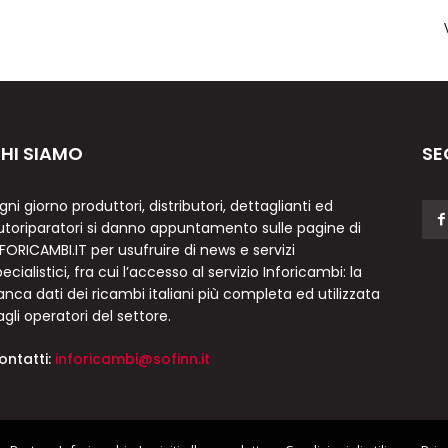
HI SIAMO
SE
gni giorno produttori, distributori, dettaglianti ed
utoriparatori si danno appuntamento sulle pagine di
NFORICAMBI.IT per usufruire di news e servizi
ecialistici, fra cui l’accesso al servizio Inforicambi: la
anca dati dei ricambi italiani più completa ed utilizzata
agli operatori del settore.
ontatti:
inforicambi@sofinn.it