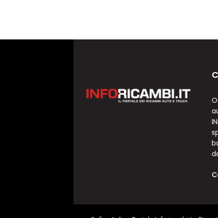
C
O
a
I
sp
b
d
C