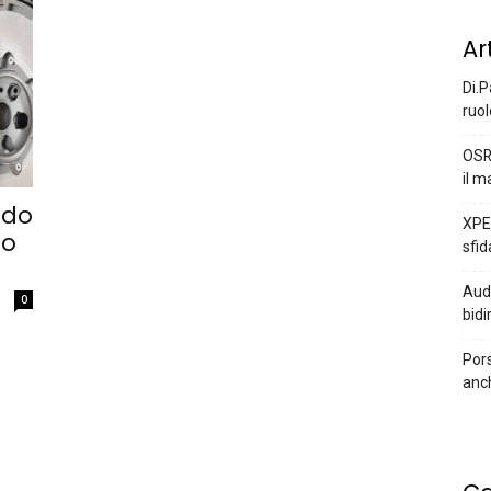
Ar
Di.P
ruol
OSR
il m
ndo
XPEN
to
sfid
Audi
0
bidi
Pors
anc