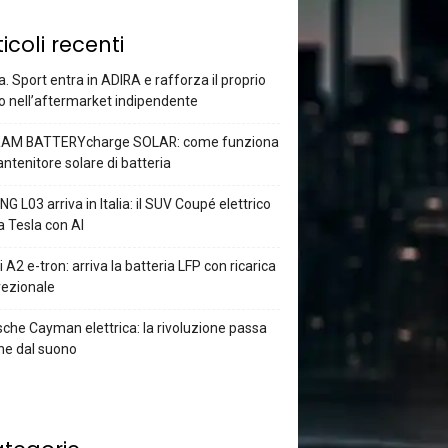
ticoli recenti
a. Sport entra in ADIRA e rafforza il proprio
o nell’aftermarket indipendente
AM BATTERYcharge SOLAR: come funziona
antenitore solare di batteria
G L03 arriva in Italia: il SUV Coupé elettrico
a Tesla con AI
 A2 e-tron: arriva la batteria LFP con ricarica
rezionale
che Cayman elettrica: la rivoluzione passa
he dal suono