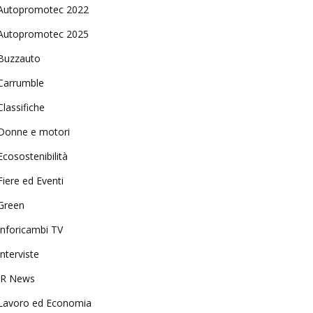
Autopromotec 2022
Autopromotec 2025
Buzzauto
Carrumble
Classifiche
Donne e motori
Ecosostenibilità
Fiere ed Eventi
Green
Inforicambi TV
Interviste
IR News
Lavoro ed Economia