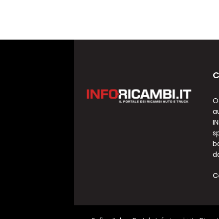
C
O
a
I
sp
b
d
C