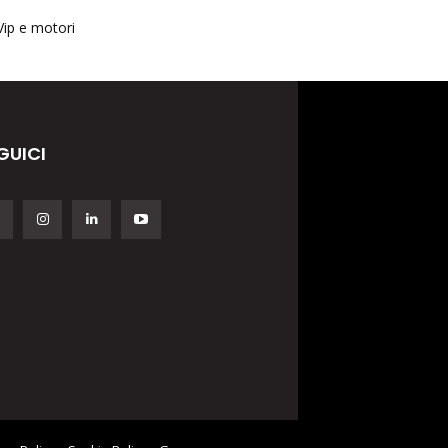
Vip e motori
GUICI