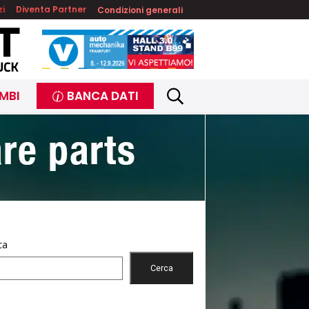
zi
Diventa Partner
Condizioni generali
MBI
BANCA DATI
ca
Cerca