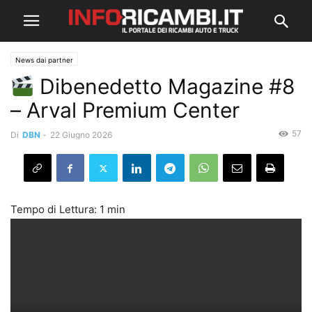
News dai partner
Dibenedetto Magazine #8
– Arval Premium Center
57
Di
DBN
-
22 Giugno 2026